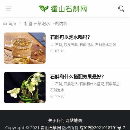
标签 石斛泡水 下的内容
首页
石斛可以泡水喝吗？
石斛, 铁皮石斛, 石斛泡水, 石斛泡水功效
07-10
石斛和什么搭配效果最好？
石斛, 石斛吃法, 石斛和什么搭配, 石斛禁忌,
石斛泡水
11-30
关于我们
网站地图
Copyright © 2021
霍山石斛网
版权所有
皖ICP备2021018791号-7