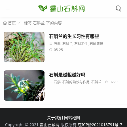
标签 石斛兰 下的内容
首页
石斛兰的生长习性有哪些
石斛, 石斛兰, 石斛习性, 石斛栽培
05-25
石斛是越粗越好吗
石斛, 石斛的功效与作用, 石斛兰
02-11
关于我们
网站地图
Copyright © 2021
霍山石斛网
版权所有
皖ICP备2021018791号-7